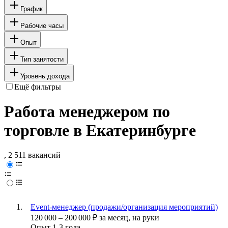
График
Рабочие часы
Опыт
Тип занятости
Уровень дохода
Ещё фильтры
Работа менеджером по
торговле в Екатеринбурге
, 2 511 вакансий
Event-менеджер (продажи/организация мероприятий)
120 000
–
200 000
₽
за месяц,
на руки
Опыт 1-3 года