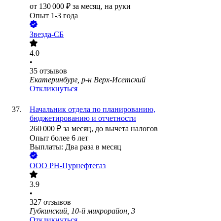
от
130 000
₽
за месяц,
на руки
Опыт 1-3 года
Звезда-СБ
4.0
•
35
отзывов
Екатеринбург, р-н Верх-Исетский
Откликнуться
Начальник отдела по планированию,
бюджетированию и отчетности
260 000
₽
за месяц,
до вычета налогов
Опыт более 6 лет
Выплаты: Два раза в месяц
ООО
РН-Пурнефтегаз
3.9
•
327
отзывов
Губкинский, 10-й микрорайон, 3
Откликнуться