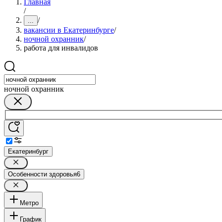
Главная
/
/
...
вакансии в Екатеринбурге
/
ночной охранник
/
работа для инвалидов
ночной охранник
Екатеринбург
Особенности здоровья
6
Метро
График