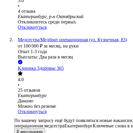
5.0
•
4
отзыва
Екатеринбург, р-н Октябрьский
Откликнитесь среди первых
Откликнуться
Медсестра/Медбрат операционная (ул. Кузнечная, 83)
от
100 000
₽
за месяц,
на руки
Опыт 1-3 года
Выплаты: Два раза в месяц
Клиника Здоровье 365
4.0
•
25
отзывов
Екатеринбург
Динамо
Можно без резюме
Откликнуться
По вашему запросу ещё будут появляться новые вакансии
операционная медсестра
Екатеринбург
Ключевые слова в н
В мессенджер