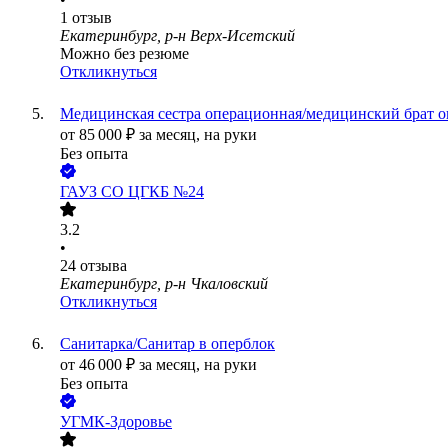
1
отзыв
Екатеринбург, р-н Верх-Исетский
Можно без резюме
Откликнуться
Медицинская сестра операционная/медицинский брат 
от
85 000
₽
за месяц,
на руки
Без опыта
ГАУЗ СО ЦГКБ №24
3.2
•
24
отзыва
Екатеринбург, р-н Чкаловский
Откликнуться
Санитарка/Санитар в оперблок
от
46 000
₽
за месяц,
на руки
Без опыта
УГМК-Здоровье