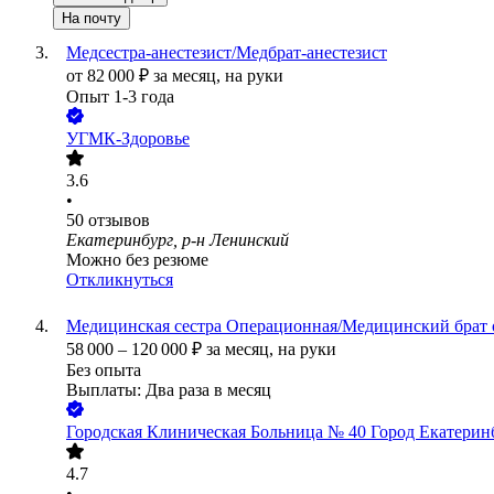
На почту
Медсестра-анестезист/Медбрат-анестезист
от
82 000
₽
за месяц,
на руки
Опыт 1-3 года
УГМК-Здоровье
3.6
•
50
отзывов
Екатеринбург, р-н Ленинский
Можно без резюме
Откликнуться
Медицинская сестра Операционная/Медицинский брат
58 000
–
120 000
₽
за месяц,
на руки
Без опыта
Выплаты: Два раза в месяц
Городская Клиническая Больница № 40 Город Екатерин
4.7
•