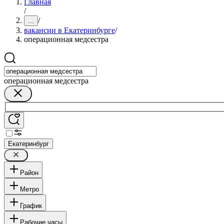
Главная
/
/
...
вакансии в Екатеринбурге
/
операционная медсестра
операционная медсестра
Екатеринбург
Район
Метро
График
Рабочие часы