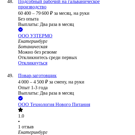
Подсобный рабочий на гальваническое
производство
60 400
–
79 600
₽
за месяц,
на руки
Без опыта
Выплаты: Два раза в месяц
ООО
УЗТЕРМО
Екатеринбург
Ботаническая
Можно без резюме
Откликнитесь среди первых
Откликнуться
Повар-заготовщик
4 000
–
4 500
₽
за смену,
на руки
Опыт 1-3 года
Выплаты: Два раза в месяц
ООО
Технология Нового Питания
1.0
•
1
отзыв
Екатеринбург