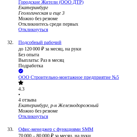
Городские Жители (ООО ДТР)
Екатеринбург
Геологическая
и еще
3
Можно без резюме
Откликнитесь среди первых
Откликнуться
Подсобный рабочий
до
120 000
₽
за месяц,
на руки
Без опыта
Выплаты: Раз в месяц
Подработка
ООО
Строительно-монтажное предприятие №5
4.3
•
4
отзыва
Екатеринбург, р-н Железнодорожный
Можно без резюме
Откликнуться
Офис-менеджер с функциями SMM
70 000
–
80 000
₽
за месяц,
на руки