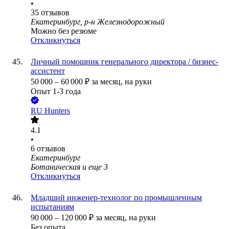
•
35
отзывов
Екатеринбург, р-н Железнодорожный
Можно без резюме
Откликнуться
Личный помощник генерального директора / бизнес-
ассистент
50 000
–
60 000
₽
за месяц,
на руки
Опыт 1-3 года
RU Hunters
4.1
•
6
отзывов
Екатеринбург
Ботаническая
и еще
3
Откликнуться
Младший инженер-технолог по промышленным
испытаниям
90 000
–
120 000
₽
за месяц,
на руки
Без опыта