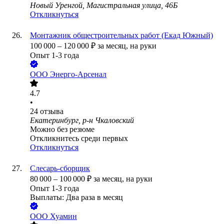
Новый Уренгой, Магистральная улица, 46Б
Откликнуться
Монтажник общестроительных работ (Екад Южный)
100 000
–
120 000
₽
за месяц,
на руки
Опыт 1-3 года
ООО
Энерго-Арсенал
4.7
•
24
отзыва
Екатеринбург, р-н Чкаловский
Можно без резюме
Откликнитесь среди первых
Откликнуться
Слесарь-сборщик
80 000
–
100 000
₽
за месяц,
на руки
Опыт 1-3 года
Выплаты: Два раза в месяц
ООО
Хуамин