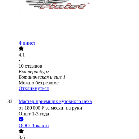
Финист
4.1
•
10
отзывов
Екатеринбург
Ботаническая
и еще
1
Можно без резюме
Откликнуться
Мастер-приемщик кузовного цеха
от
180 000
₽
за месяц,
на руки
Опыт 1-3 года
ООО
Локавто
3.6