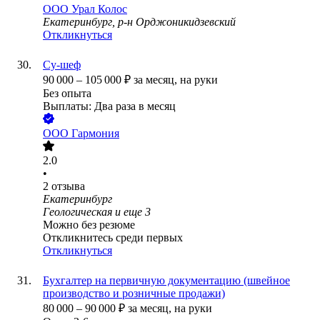
ООО
Урал Колос
Екатеринбург, р-н Орджоникидзевский
Откликнуться
Су-шеф
90 000
–
105 000
₽
за месяц,
на руки
Без опыта
Выплаты: Два раза в месяц
ООО
Гармония
2.0
•
2
отзыва
Екатеринбург
Геологическая
и еще
3
Можно без резюме
Откликнитесь среди первых
Откликнуться
Бухгалтер на первичную документацию (швейное
производство и розничные продажи)
80 000
–
90 000
₽
за месяц,
на руки