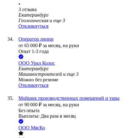
•
3
отзыва
Екатеринбург
Геологическая
и еще
3
Откликнуться
Оператор линии
от
65 000
₽
за месяц,
на руки
Опыт 1-3 года
ООО
Урал Колос
Екатеринбург
Машиностроителей
и еще
3
Можно без резюме
Откликнуться
Мойщик производственных помещений и тары
от
90 000
₽
за месяц,
на руки
Без опыта
Выплаты: Два раза в месяц
ООО
МясКо