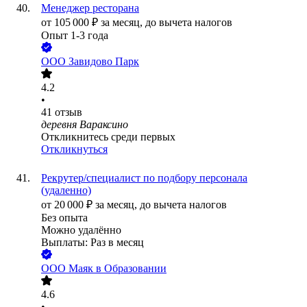
Менеджер ресторана
от
105 000
₽
за месяц,
до вычета налогов
Опыт 1-3 года
ООО
Завидово Парк
4.2
•
41
отзыв
деревня Вараксино
Откликнитесь среди первых
Откликнуться
Рекрутер/специалист по подбору персонала
(удаленно)
от
20 000
₽
за месяц,
до вычета налогов
Без опыта
Можно удалённо
Выплаты: Раз в месяц
ООО
Маяк в Образовании
4.6
•