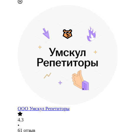
ООО
Умскул Репетиторы
4.3
•
61
отзыв