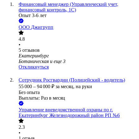
Финансовый менеджер (Управленческий учет,
финансовый контроль, 1С)
Опыт 3-6 лет
ООО
Джигрупп
4.8
•
5
отзывов
Екатеринбург
Ботаническая
и еще
3
Откликнуться
Сотрудник Росгвардии (Полицейский - водитель)
55 000
–
94 000
₽
за месяц,
на руки
Без опыта
Выплаты: Раз в месяц
Управление вневедомственной охраны по г.
Екатеринбург Железнодорожный район РП №6
2.3
•
1
отзыв