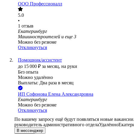
ООО
Профессионалл
5.0
•
1
отзыв
Екатеринбург
Машиностроителей
и еще
3
Можно без резюме
Откликнуться
Помощник/ассистент
до
15 000
₽
за месяц,
на руки
Без опыта
Можно удалённо
Выплаты: Два раза в месяц
ИП
Софонова Елена Александровна
Екатеринбург
Можно без резюме
Откликнуться
По вашему запросу ещё будут появляться новые вакансии
руководитель административного отдела
Удалённо
Екатер
В мессенджер