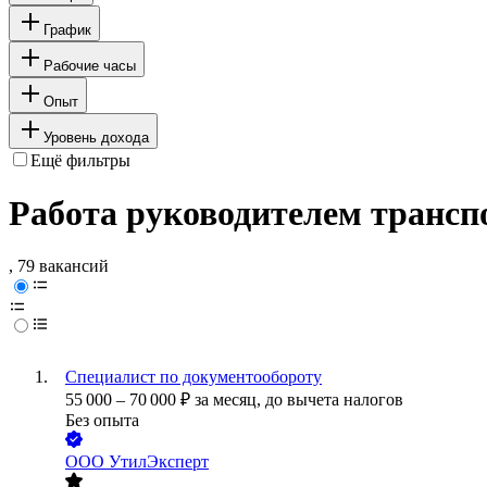
График
Рабочие часы
Опыт
Уровень дохода
Ещё фильтры
Работа руководителем транспо
, 79 вакансий
Специалист по документообороту
55 000
–
70 000
₽
за месяц,
до вычета налогов
Без опыта
ООО
УтилЭксперт