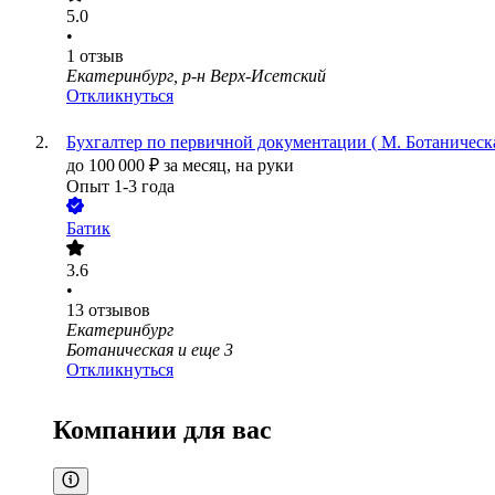
5.0
•
1
отзыв
Екатеринбург, р-н Верх-Исетский
Откликнуться
Бухгалтер по первичной документации ( М. Ботаническ
до
100 000
₽
за месяц,
на руки
Опыт 1-3 года
Батик
3.6
•
13
отзывов
Екатеринбург
Ботаническая
и еще
3
Откликнуться
Компании для вас