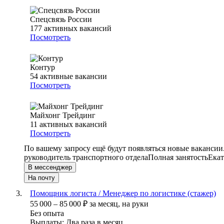
Спецсвязь России
177
активных вакансий
Посмотреть
Контур
54
активные вакансии
Посмотреть
Майхонг Трейдинг
11
активных вакансий
Посмотреть
По вашему запросу ещё будут появляться новые вакансии
руководитель транспортного отдела
Полная занятость
Екат
В мессенджер
На почту
Помощник логиста / Менеджер по логистике (стажер)
55 000
–
85 000
₽
за месяц,
на руки
Без опыта
Выплаты: Два раза в месяц