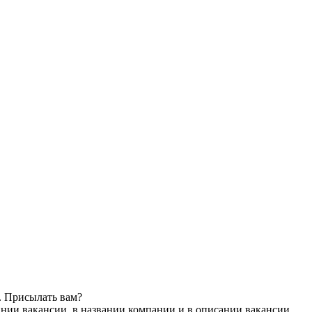
. Присылать вам?
ании вакансии, в названии компании и в описании вакансии