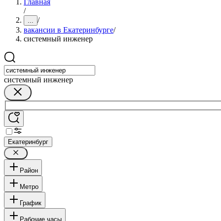
Главная
/
/
...
вакансии в Екатеринбурге
/
системный инженер
системный инженер
Екатеринбург
Район
Метро
График
Рабочие часы