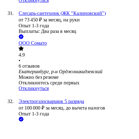
Откликнуться
Слесарь-сантехник (ЖК "Калиновский")
от
73 450
₽
за месяц,
на руки
Опыт 1-3 года
Выплаты: Два раза в месяц
ООО
Сомато
4.9
•
6
отзывов
Екатеринбург, р-н Орджоникидзевский
Можно без резюме
Откликнитесь среди первых
Откликнуться
Электрогазосварщик 5 разряда
от
100 000
₽
за месяц,
до вычета налогов
Опыт 1-3 года