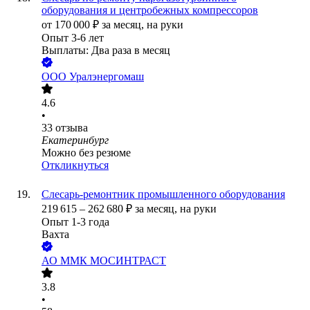
оборудования и центробежных компрессоров
от
170 000
₽
за месяц,
на руки
Опыт 3-6 лет
Выплаты: Два раза в месяц
ООО
Уралэнергомаш
4.6
•
33
отзыва
Екатеринбург
Можно без резюме
Откликнуться
Слесарь-ремонтник промышленного оборудования
219 615
–
262 680
₽
за месяц,
на руки
Опыт 1-3 года
Вахта
АО
ММК МОСИНТРАСТ
3.8
•