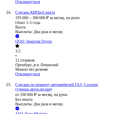
Откликнуться
Слесарь КИПиА вахта
195 000
–
390 000
₽
за месяц,
на руки
Опыт 1-3 года
Вахта
Выплаты: Два раза в месяц
ООО
Энергия Групп
3.5
•
12
отзывов
Оренбург, р-н Ленинский
Можно без резюме
Откликнуться
Слесарь по ремонту автомобилей ГАЗ, Соллерс
(ученик автослесаря)
от
100 000
₽
за месяц,
на руки
Без опыта
Выплаты: Два раза в месяц
ЗАО
Лаки Моторс