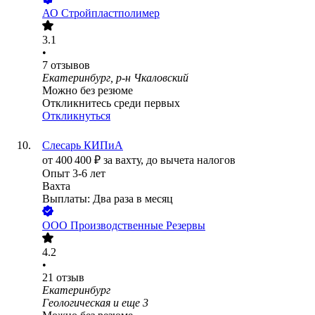
АО
Стройпластполимер
3.1
•
7
отзывов
Екатеринбург, р-н Чкаловский
Можно без резюме
Откликнитесь среди первых
Откликнуться
Слесарь КИПиА
от
400 400
₽
за вахту,
до вычета налогов
Опыт 3-6 лет
Вахта
Выплаты: Два раза в месяц
ООО
Производственные Резервы
4.2
•
21
отзыв
Екатеринбург
Геологическая
и еще
3