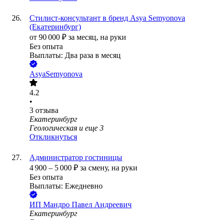
Стилист-консультант в бренд Asya Semyonova
(Екатеринбург)
от
90 000
₽
за месяц,
на руки
Без опыта
Выплаты: Два раза в месяц
AsyaSemyonova
4.2
•
3
отзыва
Екатеринбург
Геологическая
и еще
3
Откликнуться
Администратор гостиницы
4 900
–
5 000
₽
за смену,
на руки
Без опыта
Выплаты: Ежедневно
ИП
Мандро Павел Андреевич
Екатеринбург