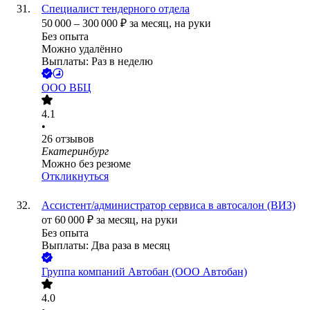
Специалист тендерного отдела
50 000
–
300 000
₽
за месяц,
на руки
Без опыта
Можно удалённо
Выплаты: Раз в неделю
ООО
ВБЦ
4.1
•
26
отзывов
Екатеринбург
Можно без резюме
Откликнуться
Ассистент/администратор сервиса в автосалон (ВИЗ)
от
60 000
₽
за месяц,
на руки
Без опыта
Выплаты: Два раза в месяц
Группа компаний Автобан (ООО Автобан)
4.0