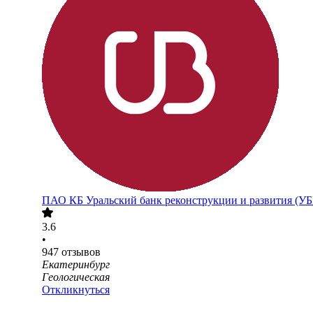
ПАО
КБ Уральский банк реконструкции и развития (У
3.6
•
947
отзывов
Екатеринбург
Геологическая
Откликнуться