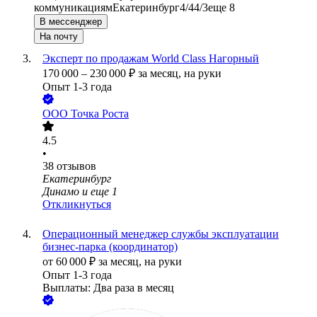
коммуникациям
Екатеринбург
4/4
4/3
еще 8
В мессенджер
На почту
Эксперт по продажам World Class Нагорный
170 000
–
230 000
₽
за месяц,
на руки
Опыт 1-3 года
ООО
Точка Роста
4.5
•
38
отзывов
Екатеринбург
Динамо
и еще
1
Откликнуться
Операционный менеджер службы эксплуатации
бизнес-парка (координатор)
от
60 000
₽
за месяц,
на руки
Опыт 1-3 года
Выплаты: Два раза в месяц