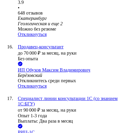
3.9
•
648
отзывов
Екатеринбург
Геологическая
и еще
2
Можно без резюме
Откликнуться
Продавец-консультант
до
70 000
₽
за месяц,
на руки
Без опыта
ИП
Обухов Максим Владимирович
Берёзовский
Откликнитесь среди первых
Откликнуться
Специалист линии консультации 1С (со знанием
1С:БГУ)
от
90 000
₽
за месяц,
на руки
Опыт 1-3 года
Выплаты: Два раза в месяц
РИЦ-1С