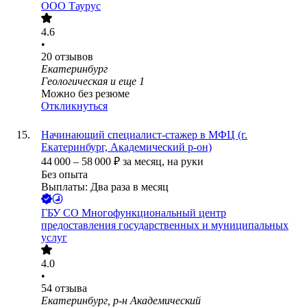
ООО
Таурус
4.6
•
20
отзывов
Екатеринбург
Геологическая
и еще
1
Можно без резюме
Откликнуться
Начинающий специалист-стажер в МФЦ (г.
Екатеринбург, Академический р-он)
44 000
–
58 000
₽
за месяц,
на руки
Без опыта
Выплаты: Два раза в месяц
ГБУ СО Многофункциональный центр
предоставления государственных и муниципальных
услуг
4.0
•
54
отзыва
Екатеринбург, р-н Академический