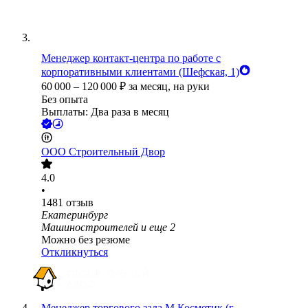
Менеджер контакт-центра по работе с
корпоративными клиентами (Шефская, 1)
60 000
–
120 000
₽
за месяц,
на руки
Без опыта
Выплаты: Два раза в месяц
ООО
Строительный Двор
4.0
•
1481
отзыв
Екатеринбург
Машиностроителей
и еще
2
Можно без резюме
Откликнуться
Менеджер торгового зала М.Косметик (г.