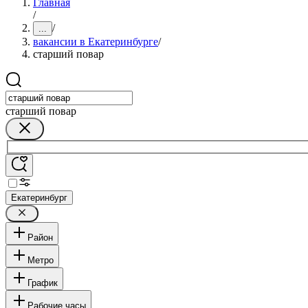
Главная
/
/
...
вакансии в Екатеринбурге
/
старший повар
старший повар
Екатеринбург
Район
Метро
График
Рабочие часы