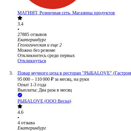
МАГНИТ, Розничная сеть. Магазины продуктов
3.4
•
27885
отзывов
Екатеринбург
Геологическая
и еще
2
Можно без резюме
Откликнитесь среди первых
Откликнуться
Повар мучного цеха в ресторан "РЫБАLOVE" (Гастром
95 000
–
110 000
₽
за месяц,
на руки
Опыт 1-3 года
Выплаты: Два раза в месяц
РЫБАLOVE (ООО Весна)
4.6
•
4
отзыва
Екатеринбург