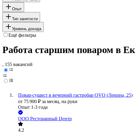
Опыт
Тип занятости
Уровень дохода
Ещё фильтры
Работа старшим поваром в Ек
, 155 вакансий
Повар-сушист в вечерний гастробар OVO (Ленина, 25)
от
75 900
₽
за месяц,
на руки
Опыт 1-3 года
ООО
Ресторанный Центр
4.2