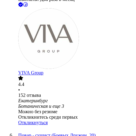
VIVA Group
4.4
•
152
отзыва
Екатеринбург
Ботаническая
и еще
3
Можно без резюме
Откликнитесь среди первых
Откликнуться
Повар - сушист (Боевых Дружин, 20)