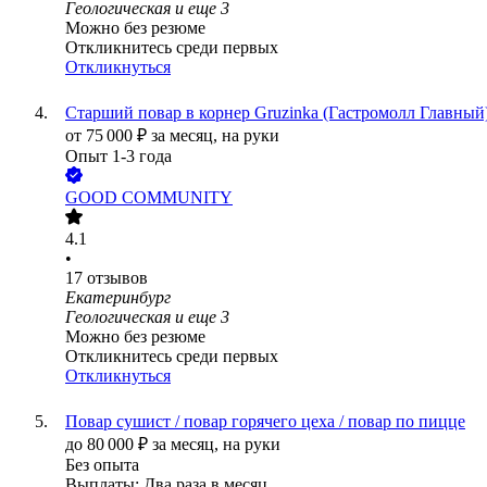
Геологическая
и еще
3
Можно без резюме
Откликнитесь среди первых
Откликнуться
Старший повар в корнер Gruzinka (Гастромолл Главный
от
75 000
₽
за месяц,
на руки
Опыт 1-3 года
GOOD COMMUNITY
4.1
•
17
отзывов
Екатеринбург
Геологическая
и еще
3
Можно без резюме
Откликнитесь среди первых
Откликнуться
Повар сушист / повар горячего цеха / повар по пицце
до
80 000
₽
за месяц,
на руки
Без опыта
Выплаты: Два раза в месяц