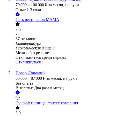
70 000
–
100 000
₽
за месяц,
на руки
Опыт 1-3 года
Сеть ресторанов МАМА
3.5
•
67
отзывов
Екатеринбург
Геологическая
и еще
3
Можно без резюме
Откликнитесь среди первых
Откликнуться
Повар (Эльмаш)
65 000
–
87 000
₽
за месяц,
на руки
Без опыта
Выплаты: Два раза в месяц
Сушкоф и пицца, фудтех компания
3.9