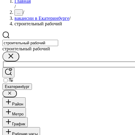
Главная
/
/
...
вакансии в Екатеринбурге
/
строительный рабочий
строительный рабочий
Екатеринбург
Район
Метро
График
Рабочие часы