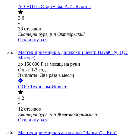
АО
НПП «Старт» им. А.И. Яскина
3.6
•
38
отзывов
Екатеринбург, р-н Октябрьский
Откликнуться
Мастер-приемщик в дилерский центр HavalCity (ЦС-
Моторс)
до
150 000
₽
за месяц,
на руки
Опыт 1-3 года
Выплаты: Два раза в месяц
ООО
Техноком-Инвест
4.2
•
12
отзывов
Екатеринбург, р-н Железнодорожный
Откликнуться
Мастер-приемщик в автосалон "Чанган", "Киа"