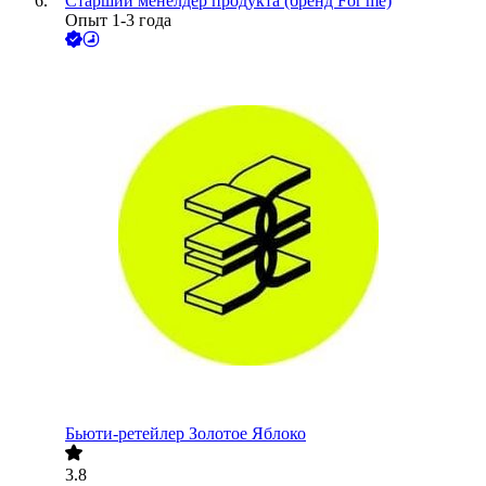
Старший менелдер продукта (бренд For me)
Опыт 1-3 года
Бьюти-ретейлер Золотое Яблоко
3.8