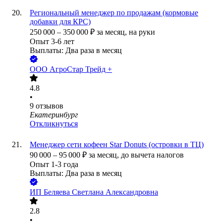
Региональный менеджер по продажам (кормовые
добавки для КРС)
250 000
–
350 000
₽
за месяц,
на руки
Опыт 3-6 лет
Выплаты: Два раза в месяц
ООО
АгроСтар Трейд +
4.8
•
9
отзывов
Екатеринбург
Откликнуться
Менеджер сети кофеен Star Donuts (островки в ТЦ)
90 000
–
95 000
₽
за месяц,
до вычета налогов
Опыт 1-3 года
Выплаты: Два раза в месяц
ИП
Беляева Светлана Александровна
2.8
•