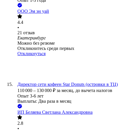
Опыт 1-3 года
ООО
Эм эн уай
4.4
•
21
отзыв
Екатеринбург
Можно без резюме
Откликнитесь среди первых
Откликнуться
Директор сети кофеен Star Donuts (островки в ТЦ)
110 000
–
130 000
₽
за месяц,
до вычета налогов
Опыт 3-6 лет
Выплаты: Два раза в месяц
ИП
Беляева Светлана Александровна
2.8
•