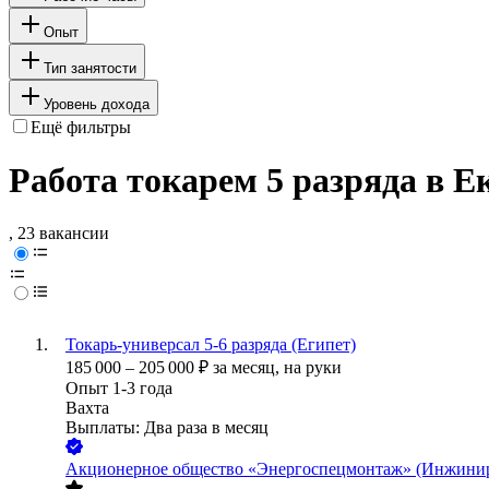
Опыт
Тип занятости
Уровень дохода
Ещё фильтры
Работа токарем 5 разряда в Е
, 23 вакансии
Токарь-универсал 5-6 разряда (Египет)
185 000
–
205 000
₽
за месяц,
на руки
Опыт 1-3 года
Вахта
Выплаты: Два раза в месяц
Акционерное общество «Энергоспецмонтаж» (Инжинир