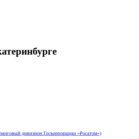
катеринбурге
инговый дивизион Госкорпорации «Росатом»)