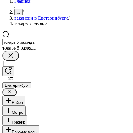
Главная
/
/
...
вакансии в Екатеринбурге
/
токарь 5 разряда
токарь 5 разряда
Екатеринбург
Район
Метро
График
Рабочие часы