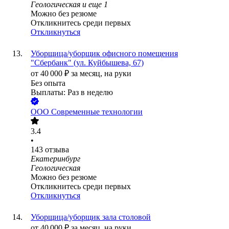
Геологическая
и еще
1
Можно без резюме
Откликнитесь среди первых
Откликнуться
Уборщица/уборщик офисного помещения
"Сбербанк" (ул. Куйбышева, 67)
от
40 000
₽
за месяц,
на руки
Без опыта
Выплаты: Раз в неделю
ООО
Современные технологии
3.4
•
143
отзыва
Екатеринбург
Геологическая
Можно без резюме
Откликнитесь среди первых
Откликнуться
Уборщица/уборщик зала столовой
от
40 000
₽
за месяц,
на руки