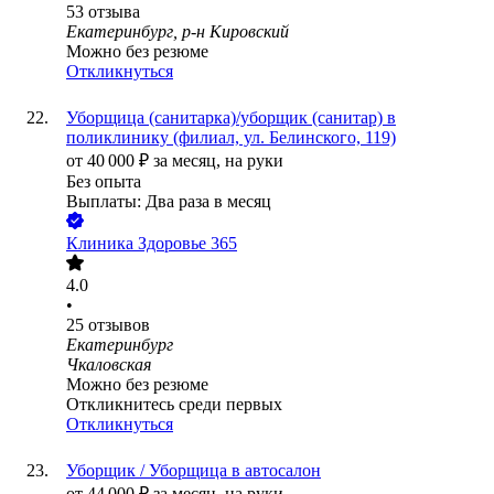
53
отзыва
Екатеринбург, р-н Кировский
Можно без резюме
Откликнуться
Уборщица (санитарка)/уборщик (санитар) в
поликлинику (филиал, ул. Белинского, 119)
от
40 000
₽
за месяц,
на руки
Без опыта
Выплаты: Два раза в месяц
Клиника Здоровье 365
4.0
•
25
отзывов
Екатеринбург
Чкаловская
Можно без резюме
Откликнитесь среди первых
Откликнуться
Уборщик / Уборщица в автосалон
от
44 000
₽
за месяц,
на руки