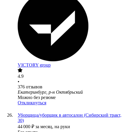
VICTORY group
4.9
•
376
отзывов
Екатеринбург, р-н Октябрьский
Можно без резюме
Откликнуться
Уборщица/уборщик в автосалон (Сибирский тракт,
30)
44 000
₽
за месяц,
на руки