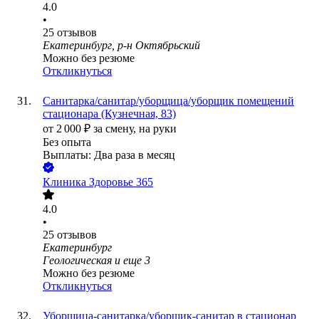
4.0
•
25
отзывов
Екатеринбург, р-н Октябрьский
Можно без резюме
Откликнуться
Санитарка/санитар/уборщица/уборщик помещений
стационара (Кузнечная, 83)
от
2 000
₽
за смену,
на руки
Без опыта
Выплаты: Два раза в месяц
Клиника Здоровье 365
4.0
•
25
отзывов
Екатеринбург
Геологическая
и еще
3
Можно без резюме
Откликнуться
Уборщица-санитарка/уборщик-санитар в стационар