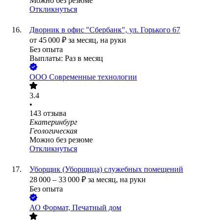
Можно без резюме
Откликнуться
Дворник в офис "Сбербанк", ул. Горького 67
от
45 000
₽
за месяц,
на руки
Без опыта
Выплаты: Раз в месяц
ООО
Современные технологии
3.4
•
143
отзыва
Екатеринбург
Геологическая
Можно без резюме
Откликнуться
Уборщик (Уборщица) служебных помещений
28 000
–
33 000
₽
за месяц,
на руки
Без опыта
АО
Формат, Печатный дом