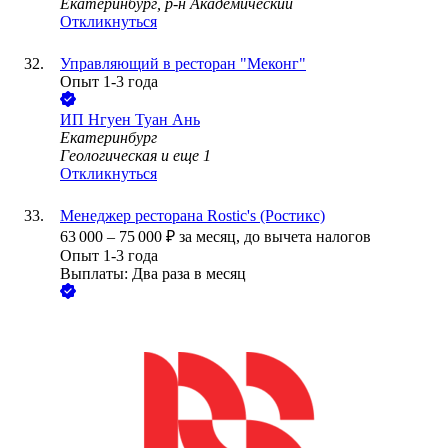
Екатеринбург, р-н Академический
Откликнуться
Управляющий в ресторан "Меконг"
Опыт 1-3 года
ИП
Нгуен Туан Ань
Екатеринбург
Геологическая
и еще
1
Откликнуться
Менеджер ресторана Rostic's (Ростикс)
63 000
–
75 000
₽
за месяц,
до вычета налогов
Опыт 1-3 года
Выплаты: Два раза в месяц