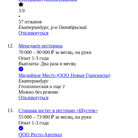
3.9
•
57
отзывов
Екатеринбург, р-н Октябрьский
Откликнуться
Менеджер ресторана
70 000
–
90 000
₽
за месяц,
на руки
Опыт 1-3 года
Выплаты: Два раза в месяц
Мидийное Место (ООО Новые Горизонты)
Екатеринбург
Геологическая
и еще
1
Можно без резюме
Откликнуться
Старшая хостес в ресторан «Шустов»
55 000
–
73 000
₽
за месяц,
на руки
Опыт 1-3 года
ООО
Ресто-Арсенал