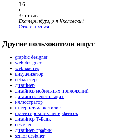
3.6
•
32
отзыва
Екатеринбург, р-н Чкаловский
Откликнуться
Другие пользователи ищут
graphic designer
web designer
web-мастер
визуализатор
вебмастер
дизайнер
дизайнер мобильных приложений
дизайнер-верстальщик
иллюстратор
интернет-маркетолог
проектировщик интерфейсов
дизайнер Т-Банк
designer
дизайнер-график
senior designer