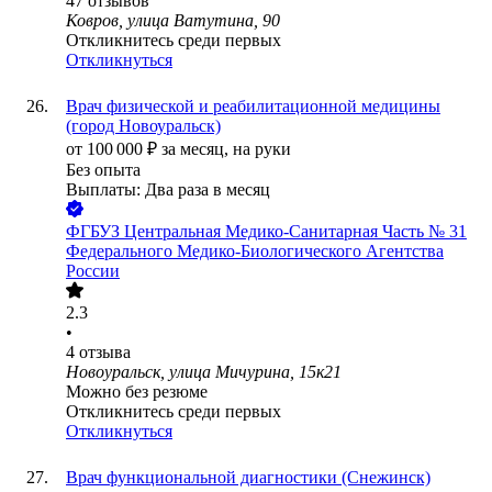
47
отзывов
Ковров, улица Ватутина, 90
Откликнитесь среди первых
Откликнуться
Врач физической и реабилитационной медицины
(город Новоуральск)
от
100 000
₽
за месяц,
на руки
Без опыта
Выплаты: Два раза в месяц
ФГБУЗ Центральная Медико-Санитарная Часть № 31
Федерального Медико-Биологического Агентства
России
2.3
•
4
отзыва
Новоуральск, улица Мичурина, 15к21
Можно без резюме
Откликнитесь среди первых
Откликнуться
Врач функциональной диагностики (Снежинск)