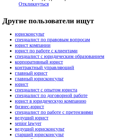
Откликнуться
Другие пользователи ищут
юрисконсульт
специалист по правовым вопросам
юрист компании
юрист по работе с клиентами
специалист с юридическим образованием
корпоративный юрист
контрактный управляющий
главный юрист
главный юрисконсульт
юрист
специалист с опытом юриста
специалист по договорной работе
юрист в юридическую компанию
бизнес-юрист
специалист по работе с претензиями
ведущий юрист
senior lawyer
ведущий юрисконсульт
старший юрисконсульт