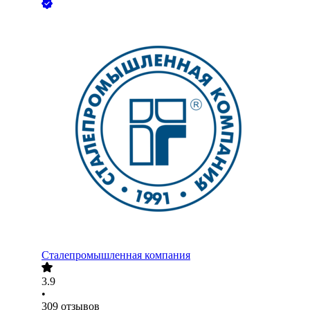
Сталепромышленная компания
3.9
•
309
отзывов