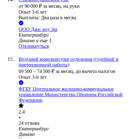
от
90 000
₽
за месяц,
на руки
Опыт 3-6 лет
Выплаты: Два раза в месяц
ООО
Джи энд Эм
Екатеринбург
Динамо
и еще
1
Откликнуться
Ведущий юрисконсульт отделения (судебной и
претензионной работы)
69 500
–
74 500
₽
за месяц,
до вычета налогов
Опыт 3-6 лет
ФГБУ Центральное жилищно-коммунальное
управление Министерства Обороны Российской
Федерации
2.4
•
24
отзыва
Екатеринбург
Динамо