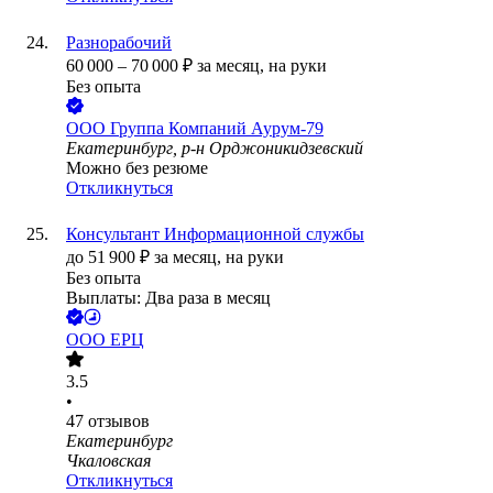
Разнорабочий
60 000
–
70 000
₽
за месяц,
на руки
Без опыта
ООО
Группа Компаний Аурум-79
Екатеринбург, р-н Орджоникидзевский
Можно без резюме
Откликнуться
Консультант Информационной службы
до
51 900
₽
за месяц,
на руки
Без опыта
Выплаты: Два раза в месяц
ООО
ЕРЦ
3.5
•
47
отзывов
Екатеринбург
Чкаловская
Откликнуться