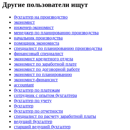
Другие пользователи ищут
бухгалтер на производство
экономист
инженер-экономист
менеджер по планированию производства
начальник производства
помощник экономиста
специалист по планированию производства
финансовый специалист
экономист кредитного отдела
экономист по заработной плате
экономист по договорной работе
экономист по планированию
экономист-финансист
accountant
бухгалтер по платежам
сотрудник с опытом бухгалтера
бухгалтер по учету
бухгалтер
бухгалтер по отчетности
специалист по расчету заработной платы
ведущий бухгалтер
старший ведущий бухгалтер