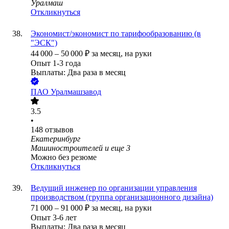
Уралмаш
Откликнуться
Экономист/экономист по тарифообразованию (в
"ЭСК")
44 000
–
50 000
₽
за месяц,
на руки
Опыт 1-3 года
Выплаты: Два раза в месяц
ПАО
Уралмашзавод
3.5
•
148
отзывов
Екатеринбург
Машиностроителей
и еще
3
Можно без резюме
Откликнуться
Ведущий инженер по организации управления
производством (группа организационного дизайна)
71 000
–
91 000
₽
за месяц,
на руки
Опыт 3-6 лет
Выплаты: Два раза в месяц