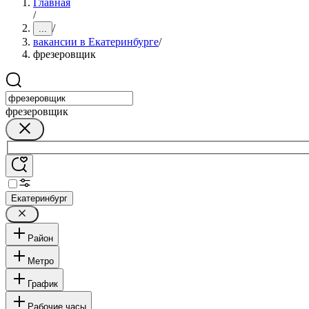
Главная
/
/
...
вакансии в Екатеринбурге
/
фрезеровщик
фрезеровщик
Екатеринбург
Район
Метро
График
Рабочие часы