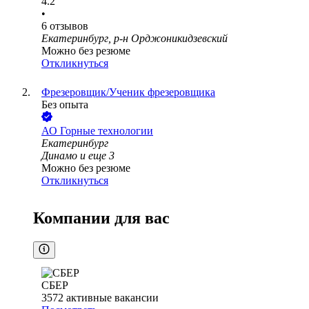
4.2
•
6
отзывов
Екатеринбург, р-н Орджоникидзевский
Можно без резюме
Откликнуться
Фрезеровщик/Ученик фрезеровщика
Без опыта
АО
Горные технологии
Екатеринбург
Динамо
и еще
3
Можно без резюме
Откликнуться
Компании для вас
СБЕР
3572
активные вакансии