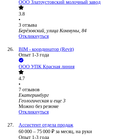
ООО
Златоустовский молочный завод
3.8
•
3
отзыва
Берёзовский, улица Коммуны, 84
Откликнуться
BIM - координатор (Revit)
Опыт 1-3 года
ООО
УПК Красная линия
4.7
•
7
отзывов
Екатеринбург
Геологическая
и еще
3
Можно без резюме
Откликнуться
Ассистент отдела продаж
60 000
–
75 000
₽
за месяц,
на руки
Опыт 1-3 года