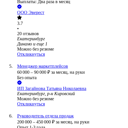
Выплаты: Два раза в месяц
ООО
Эверест
3.7
•
20
отзывов
Екатеринбург
Динамо
и еще
1
Можно без резюме
Откликнуться
Менеджер маркетплейсов
60 000
–
90 000
₽
за месяц,
на руки
Без опыта
ИП
Загайнова Татьяна Николаевна
Екатеринбург, р-н Кировский
Можно без резюме
Откликнуться
Руководитель отдела продаж
200 000
–
450 000
₽
за месяц,
на руки
Опыт 1-3 года