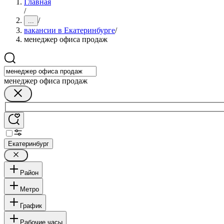
Главная
/
/
...
вакансии в Екатеринбурге
/
менеджер офиса продаж
менеджер офиса продаж
Екатеринбург
Район
Метро
График
Рабочие часы