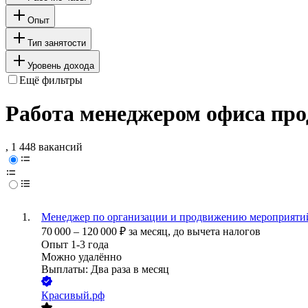
Опыт
Тип занятости
Уровень дохода
Ещё фильтры
Работа менеджером офиса про
, 1 448 вакансий
Менеджер по организации и продвижению мероприяти
70 000
–
120 000
₽
за месяц,
до вычета налогов
Опыт 1-3 года
Можно удалённо
Выплаты: Два раза в месяц
Красивый.рф