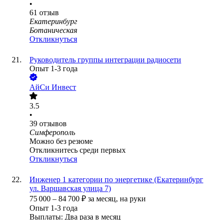
•
61
отзыв
Екатеринбург
Ботаническая
Откликнуться
Руководитель группы интеграции радиосети
Опыт 1-3 года
АйСи Инвест
3.5
•
39
отзывов
Симферополь
Можно без резюме
Откликнитесь среди первых
Откликнуться
Инженер 1 категории по энергетике (Екатеринбург
ул. Варшавская улица 7)
75 000
–
84 700
₽
за месяц,
на руки
Опыт 1-3 года
Выплаты: Два раза в месяц