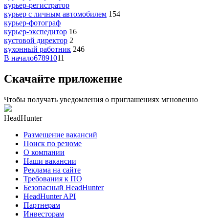
курьер-регистратор
курьер с личным автомобилем
154
курьер-фотограф
курьер-экспедитор
16
кустовой директор
2
кухонный работник
246
В начало
6
7
8
9
10
11
Скачайте приложение
Чтобы получать уведомления о приглашениях мгновенно
HeadHunter
Размещение вакансий
Поиск по резюме
О компании
Наши вакансии
Реклама на сайте
Требования к ПО
Безопасный HeadHunter
HeadHunter API
Партнерам
Инвесторам