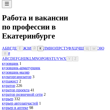
Работа и вакансии
по профессии в
Екатеринбурге
А
Б
В
Г
Д
Е
Ж
З
И
Л
М
Н
О
П
Р
С
Т
У
Ф
Х
Ц
Ч
Ш
Э
Ю
Ё
Й
К
Щ
Ы
#
Я
A
B
C
D
E
F
G
H
I
J
K
L
M
N
O
P
Q
R
S
T
U
V
W
X
Y
Z
кузовщик
1
кузовщик-арматурщик
кузовщик-маляр
культорганизатор
3
купажист
2
куратор
226
куратор проекта
41
куратор розничной сети
2
курьер
332
курьер автозапчастей
1
курьер в аптеке
98