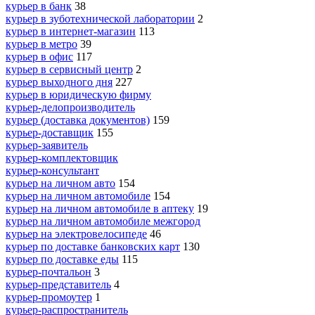
курьер в банк
38
курьер в зуботехнической лаборатории
2
курьер в интернет-магазин
113
курьер в метро
39
курьер в офис
117
курьер в сервисный центр
2
курьер выходного дня
227
курьер в юридическую фирму
курьер-делопроизводитель
курьер (доставка документов)
159
курьер-доставщик
155
курьер-заявитель
курьер-комплектовщик
курьер-консультант
курьер на личном авто
154
курьер на личном автомобиле
154
курьер на личном автомобиле в аптеку
19
курьер на личном автомобиле межгород
курьер на электровелосипеде
46
курьер по доставке банковских карт
130
курьер по доставке еды
115
курьер-почтальон
3
курьер-представитель
4
курьер-промоутер
1
курьер-распространитель