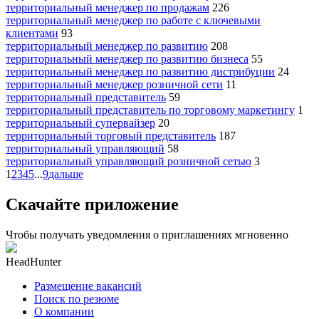
территориальный менеджер по продажам
226
территориальный менеджер по работе с ключевыми
клиентами
93
территориальный менеджер по развитию
208
территориальный менеджер по развитию бизнеса
55
территориальный менеджер по развитию дистрибуции
24
территориальный менеджер розничной сети
11
территориальный представитель
59
территориальный представитель по торговому маркетингу
1
территориальный супервайзер
20
территориальный торговый представитель
187
территориальный управляющий
58
территориальный управляющий розничной сетью
3
1
2
3
4
5
...
9
дальше
Скачайте приложение
Чтобы получать уведомления о приглашениях мгновенно
HeadHunter
Размещение вакансий
Поиск по резюме
О компании