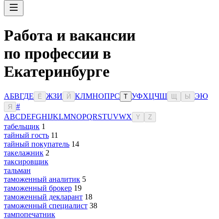
Работа и вакансии
по профессии в
Екатеринбурге
А
Б
В
Г
Д
Е
Ж
З
И
К
Л
М
Н
О
П
Р
С
У
Ф
Х
Ц
Ч
Ш
Э
Ю
Ё
Й
Т
Щ
Ы
#
Я
A
B
C
D
E
F
G
H
I
J
K
L
M
N
O
P
Q
R
S
T
U
V
W
X
Y
Z
табельщик
1
тайный гость
11
тайный покупатель
14
такелажник
2
таксировщик
тальман
таможенный аналитик
5
таможенный брокер
19
таможенный декларант
18
таможенный специалист
38
тампопечатник